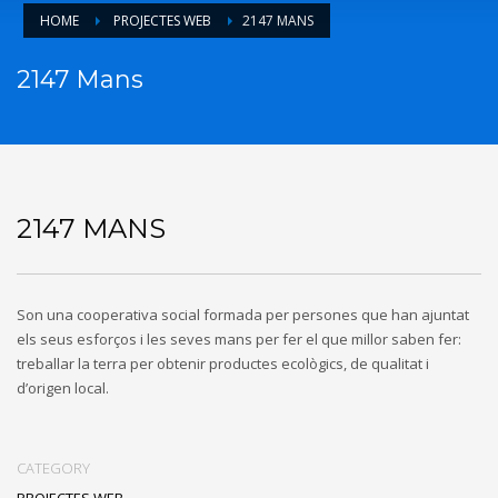
HOME
PROJECTES WEB
2147 MANS
2147 Mans
2147 MANS
Son una cooperativa social formada per persones que han ajuntat
els seus esforços i les seves mans per fer el que millor saben fer:
treballar la terra per obtenir productes ecològics, de qualitat i
d’origen local.
CATEGORY
PROJECTES WEB