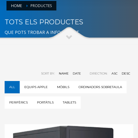
HOME
PRODUCTES
TOTS ELS PRODUCTES
QUE POTS TROBAR A INFOACTIVA'T
SORT BY:
NAME
DATE
DIRECTION:
ASC
DESC
ALL
EQUIPS APPLE
MÒBILS
ORDINADORS SOBRETAULA
PERIFÈRICS
PORTÀTILS
TABLETS