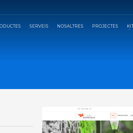
lica sobre ANY DESK.
ODUCTES
SERVEIS
NOSALTRES
PROJECTES
KI
te amb nosaltres a: vicki@infoactivat.com o al 93 850 87 61