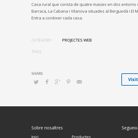
Casa rural que consta de quatre masies en dos entorns d
Barraca, La Cabana i Vilanova situades al Berguedà i El M
Entra a conèixer cada casa.
CATEGORY
PROJECTES WEB
TAGS
Visi
Sobre nosaltres
Segueix
Inici
Productes