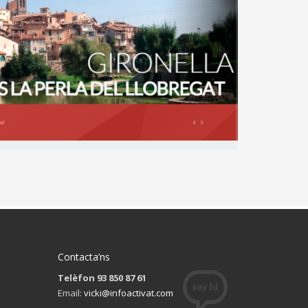
Contacta’ns
Telèfon 93 850 87 61
Email:
vicki@infoactivat.com