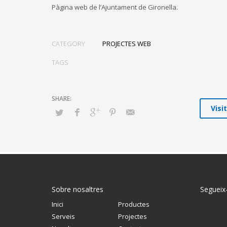
Pàgina web de l’Ajuntament de Gironella.
CATEGORY
PROJECTES WEB
TAGS
Visi
Sobre nosaltres
Segueix
Inici
Productes
Serveis
Projectes