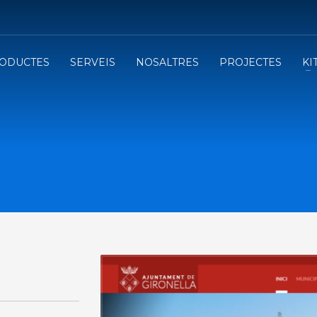
lica sobre ANY DESK.
ODUCTES
SERVEIS
NOSALTRES
PROJECTES
KI
te amb nosaltres a: vicki@infoactivat.com o al 93 850 87 61