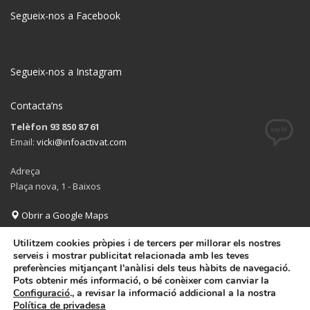
Segueix-nos a Facebook
Segueix-nos a Instagram
Contacta’ns
Telèfon 93 850 87 61
Email:
vicki@infoactivat.com
Adreça
Plaça nova, 1 - Baixos
Obrir a Google Maps
Utilitzem cookies pròpies i de tercers per millorar els nostres
serveis i mostrar publicitat relacionada amb les teves
preferències mitjançant l'anàlisi dels teus hàbits de navegació.
Pots obtenir més informació, o bé conèixer com canviar la
GET SOCIAL
Configuració
., a revisar la informació addicional a la nostra
Política de privadesa